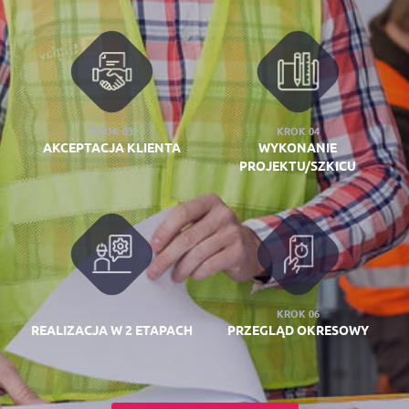
KROK 03
KROK 04
AKCEPTACJA KLIENTA
WYKONANIE
PROJEKTU/SZKICU
KROK 05
KROK 06
REALIZACJA W 2 ETAPACH
PRZEGLĄD OKRESOWY