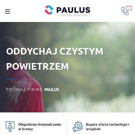
ODDYCHAJ CZYSTYM
ŚWIEŻE POWIETRZE
DLA TWOJEGO DOMU!
POWIETRZEM
POZNAJ FIRMĘ
PAULUS
POZNAJ FIRMĘ
PAULUS
Długoletnie doświadczenie
Bogata oferta technologii i
w branży
urządzeń