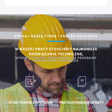
POZNAJ NASZĄ FIRMĘ I PROCES DZIAŁANIA
W NASZEJ PRACY STOSUJEMY NAJNOWSZE
ROZWIĄZANIA TECHNICZNE,
WYKORZYSTUJEMY PROFESJONALNE PROGRAMY
PROJEKTOWE I NARZĘDZIA
KROK 01
KROK 02
OTRZYMANIE ZAPYTANIA
PRZYGOTOWANIE OFERTY